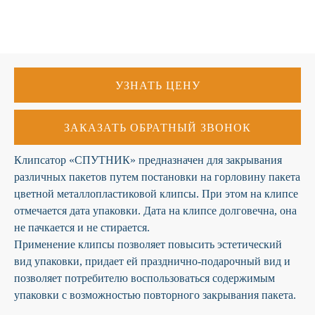
К сожалению, на сайте идут
технические работы, формы
обратной связи временно не
доступны
УЗНАТЬ ЦЕНУ
Пожалуйста, свяжитесь с
нами по телефону
+7 831 2-
ЗАКАЗАТЬ ОБРАТНЫЙ ЗВОНОК
883-884
Клипсатор «СПУТНИК» предназначен для закрывания
различных пакетов путем постановки на горловину пакета
цветной металлопластиковой клипсы. При этом на клипсе
отмечается дата упаковки. Дата на клипсе долговечна, она
не пачкается и не стирается.
Применение клипсы позволяет повысить эстетический
вид упаковки, придает ей празднично-подарочный вид и
позволяет потребителю воспользоваться содержимым
упаковки с возможностью повторного закрывания пакета.