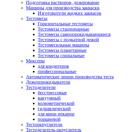
Подготовка растворов, дозирование
Машины для производства закваски
Изготовители жидких заквасок
Тестомесы
Горизонтальные тестомесы
Тестомесы стационарные
Тестомесы самоопрокидывающиеся
Тестомесы с подкатной дежой
Тестомесильные машины
Тестомесы планетарные
Тестомесы спиральные
Миксеры
для кондитеров
профессиональные
Автоматические линии производства теста
​Дежеопрокидыватели
Тестоделители
бесстрессовые
вакуумный
волюметрический
гидравлический
для мини пекарни
поршневой
Тестоокруглители
Тестоделитель-округлитель