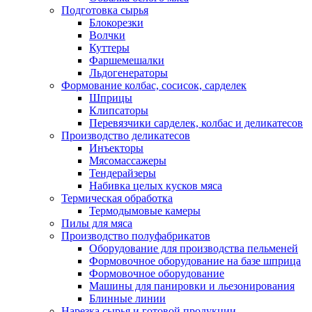
Подготовка сырья
Блокорезки
Волчки
Куттеры
Фаршемешалки
Льдогенераторы
Формование колбас, сосисок, сарделек
Шприцы
Клипсаторы
Перевязчики сарделек, колбас и деликатесов
Производство деликатесов
Инъекторы
Мясомассажеры
Тендерайзеры
Набивка целых кусков мяса
Термическая обработка
Термодымовые камеры
Пилы для мяса
Производство полуфабрикатов
Оборудование для производства пельменей
Формовочное оборудование на базе шприца
Формовочное оборудование
Машины для панировки и льезонирования
Блинные линии
Нарезка сырья и готовой продукции