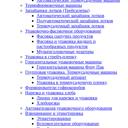
Автоматические термоусадочные машины
Термоформовочные машины
Запайщики лотков (Трейсилеры)
Автоматический запайщик лотков
Полуавтоматический запайщик лотков
Термоусадочный запайщик лотков
Упаковочно-фасовочное оборудование
Фасовка сыпучих продуктов
Фасовка и упаковка жидких и
пастообразных продуктов
Мультиголовочные дозаторы
Упаковка в стрейч-пленку
Горизонтальные упаковочные машины
Горизонтальная машина Флоу Пак
Групповая упаковка. Термоусадочные машины
Термоусадочный аппарат
Упаковка в термоусадочную пленку
Формирователи гофрокоробов
Нарезка и упаковка хлеба
Линии для нарезки и упаковки
Хлеборезки
Автоматизация упаковочного оборудования
Взвешивание и этикетировка
Этикетировщики
Вспомогательное оборудование