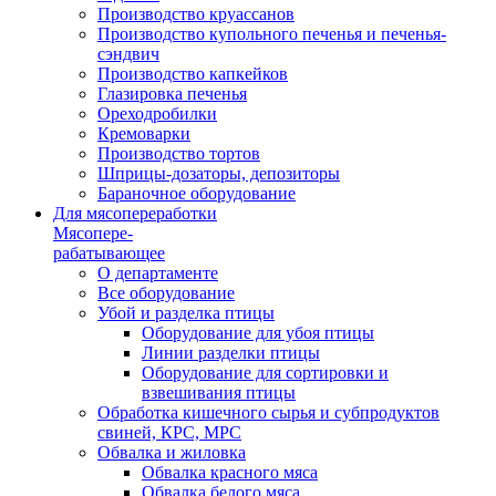
Производство круассанов
Производство купольного печенья и печенья-
сэндвич
Производство капкейков
Глазировка печенья
Ореходробилки
Кремоварки
Производство тортов
Шприцы-дозаторы, депозиторы
Бараночное оборудование
Для мясопереработки
Мясопере-
рабатывающее
О департаменте
Все оборудование
Убой и разделка птицы
Оборудование для убоя птицы
Линии разделки птицы
Оборудование для сортировки и
взвешивания птицы
Обработка кишечного сырья и субпродуктов
свиней, КРС, МРС
Обвалка и жиловка
Обвалка красного мяса
Обвалка белого мяса