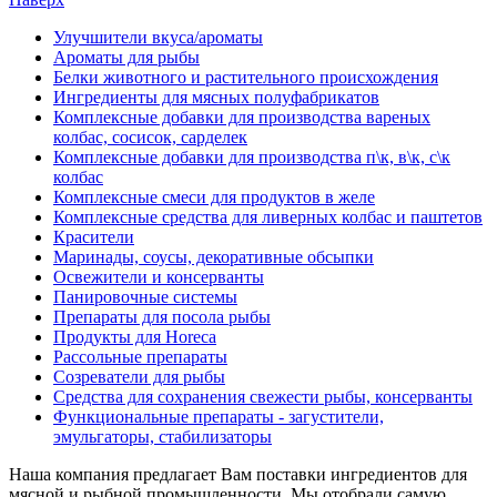
Улучшители вкуса/ароматы
Ароматы для рыбы
Белки животного и растительного происхождения
Ингредиенты для мясных полуфабрикатов
Комплексные добавки для производства вареных
колбас, сосисок, сарделек
Комплексные добавки для производства п\к, в\к, с\к
колбас
Комплексные смеси для продуктов в желе
Комплексные средства для ливерных колбас и паштетов
Красители
Маринады, соусы, декоративные обсыпки
Освежители и консерванты
Панировочные системы
Препараты для посола рыбы
Продукты для Horeca
Рассольные препараты
Созреватели для рыбы
Средства для сохранения свежести рыбы, консерванты
Функциональные препараты - загустители,
эмульгаторы, стабилизаторы
Наша компания предлагает Вам поставки ингредиентов для
мясной и рыбной промышленности. Мы отобрали самую