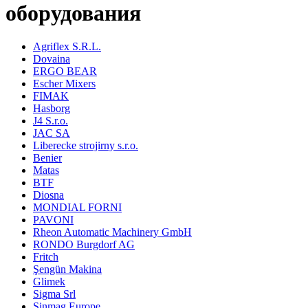
оборудования
Agriflex S.R.L.
Dovaina
ERGO BEAR
Escher Mixers
FIMAK
Hasborg
J4 S.r.o.
JAC SA
Liberecke strojirny s.r.o.
Benier
Matas
BTF
Diosna
MONDIAL FORNI
PAVONI
Rheon Automatic Machinery GmbH
RONDO Burgdorf AG
Fritch
Şengün Makina
Glimek
Sigma Srl
Sinmag Europe