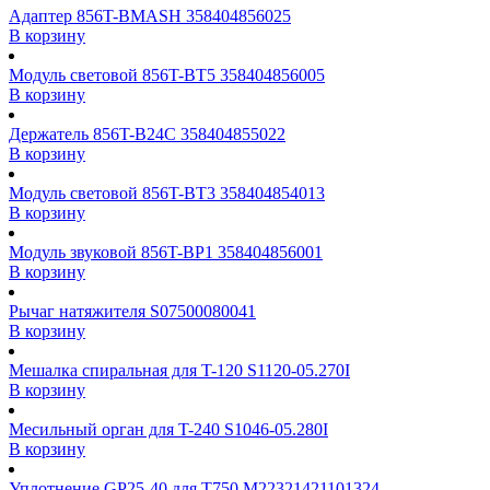
Адаптер 856T-BMASH 358404856025
В корзину
Модуль световой 856T-BT5 358404856005
В корзину
Держатель 856T-B24C 358404855022
В корзину
Модуль световой 856T-BT3 358404854013
В корзину
Модуль звуковой 856T-BP1 358404856001
В корзину
Рычаг натяжителя S07500080041
В корзину
Мешалка спиральная для T-120 S1120-05.270I
В корзину
Месильный орган для T-240 S1046-05.280I
В корзину
Уплотнение GP25-40 для T750 M22321421101324