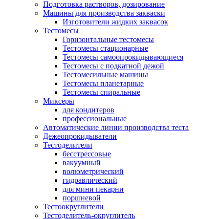
Подготовка растворов, дозирование
Машины для производства закваски
Изготовители жидких заквасок
Тестомесы
Горизонтальные тестомесы
Тестомесы стационарные
Тестомесы самоопрокидывающиеся
Тестомесы с подкатной дежой
Тестомесильные машины
Тестомесы планетарные
Тестомесы спиральные
Миксеры
для кондитеров
профессиональные
Автоматические линии производства теста
​Дежеопрокидыватели
Тестоделители
бесстрессовые
вакуумный
волюметрический
гидравлический
для мини пекарни
поршневой
Тестоокруглители
Тестоделитель-округлитель