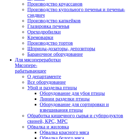
Производство круассанов
Производство купольного печенья и печенья-
сэндвич
Производство капкейков
Глазировка печенья
Ореходробилки
Кремоварки
Производство тортов
Шприцы-дозаторы, депозиторы
Бараночное оборудование
Для мясопереработки
Мясопере-
рабатывающее
О департаменте
Все оборудование
Убой и разделка птицы
Оборудование для убоя птицы
Линии разделки птицы
Оборудование для сортировки и
взвешивания птицы
Обработка кишечного сырья и субпродуктов
свиней, КРС, МРС
Обвалка и жиловка
Обвалка красного мяса
Обвалка белого мяса