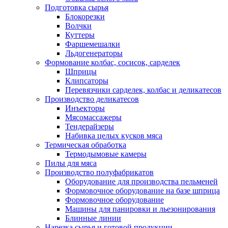
Подготовка сырья
Блокорезки
Волчки
Куттеры
Фаршемешалки
Льдогенераторы
Формование колбас, сосисок, сарделек
Шприцы
Клипсаторы
Перевязчики сарделек, колбас и деликатесов
Производство деликатесов
Инъекторы
Мясомассажеры
Тендерайзеры
Набивка целых кусков мяса
Термическая обработка
Термодымовые камеры
Пилы для мяса
Производство полуфабрикатов
Оборудование для производства пельменей
Формовочное оборудование на базе шприца
Формовочное оборудование
Машины для панировки и льезонирования
Блинные линии
Нарезка сырья и готовой продукции