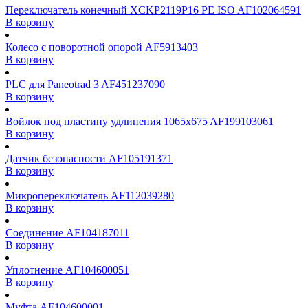
Переключатель конечный XCKP2119P16 PE ISO AF102064591
В корзину
Колесо с поворотной опорой AF5913403
В корзину
PLC для Paneotrad 3 AF451237090
В корзину
Войлок под пластину удлинения 1065x675 AF199103061
В корзину
Датчик безопасности AF105191371
В корзину
Микропереключатель AF112039280
В корзину
Соединение AF104187011
В корзину
Уплотнение AF104600051
В корзину
Муфта AF104600001