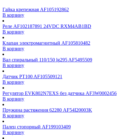
Гайка крепежная AF105192862
В корзину
Реле AF102187891 24VDC RXM4AB1BD
В корзину
Клапан электромагнитный AF105810482
В корзину
Вал спиральный 110/150 lg295 AF5495509
В корзину
Датчик PT100 AF105509121
В корзину
Регулятор EVK802N7EXS без датчика AF3W0002456
В корзину
Пружина растяжения 62280 AF54I20003K
В корзину
Палец стопорный AF199103409
В корзину