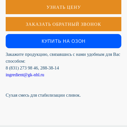
УЗНАТЬ ЦЕНУ
К сожалению, на сайте идут
технические работы, формы
ЗАКАЗАТЬ ОБРАТНЫЙ ЗВОНОК
обратной связи временно не
доступны
Пожалуйста, свяжитесь с
КУПИТЬ НА ОЗОН
нами по телефону
+7 831 2-
883-884
Закажите продукцию, связавшись с нами удобным для Вас
способом:
8 (831) 273 98 46, 288-38-14
ingredient@gk-nhl.ru
Сухая смесь для стабилизации сливок.