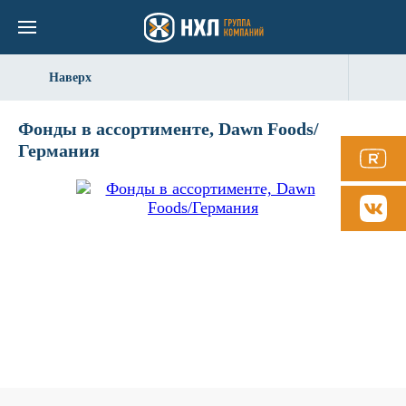
Вернуться назад
Вернуться назад
Вернуться назад
Вернуться назад
Вернуться назад
Вернуться назад
Вернуться назад
Вернуться назад
Готовые решения
Для хлебопекарной отр
Хлебопекарное и конди
Для хлебной и кондитер
Для хлебопекарного
Проектирование
Анонсы
Группа компаний «НХЛ
Адреса и телефоны
Наверх
Оборудование
оборудование
продукции
оборудования
Для мясоперерабатыва
Технический сервис
Новости компании
История компании
Обратная связь
Фонды в ассортименте, Dawn Foods/
Ингредиенты
отрасли
Для мясопереработки
Для мороженого
Для мясоперерабатыва
Германия
оборудования
Услуги технологов
Календарь событий
Экспертное мнение
Запчасти
Упаковочное
Для мясной и рыбной
продукции
Для упаковочного
Финансовые решения
Спешите купить
Реквизиты компании
Услуги
оборудования
Собственное производс
Ингредиенты собственн
События
производства
Для ритейла и Horeca
Для ритейла и HoReCa
Компания
Запчасти собственного
Быстрая поставка
производства
Контакты